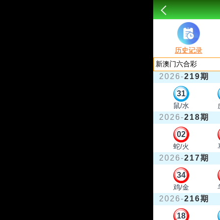
历史记录
2026-
219期
31
鼠/水
2026-
218期
02
蛇/火
2026-
217期
34
鸡/金
2026-
216期
18