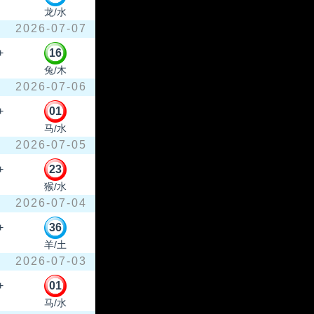
龙/水
2026-07-07
+
16
兔/木
2026-07-06
+
01
马/水
2026-07-05
+
23
猴/水
2026-07-04
+
36
羊/土
2026-07-03
+
01
马/水