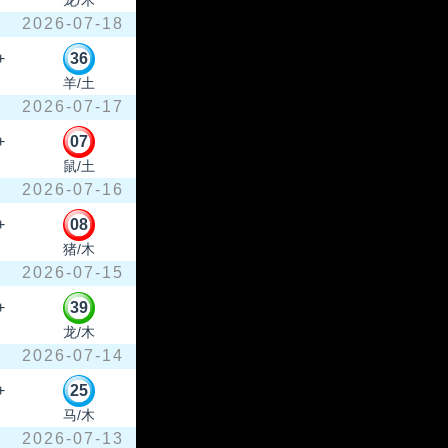
龙/木
2026-07-18
+
36
羊/土
2026-07-17
+
07
鼠/土
2026-07-16
+
08
猪/木
2026-07-15
+
39
龙/木
2026-07-14
+
25
马/木
2026-07-13