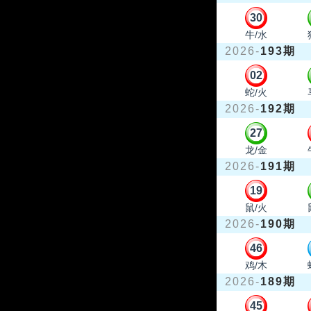
30
牛/水
2026-
193期
02
蛇/火
2026-
192期
27
龙/金
2026-
191期
19
鼠/火
2026-
190期
46
鸡/木
2026-
189期
45