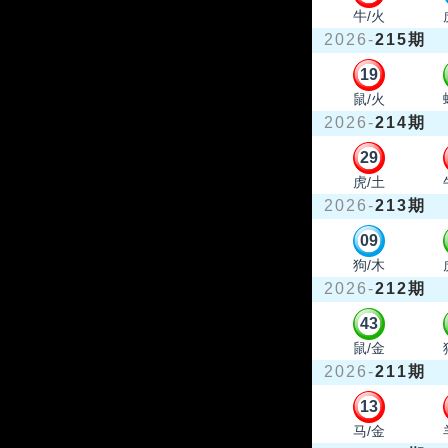
牛/火
2026-
215期
19
鼠/火
2026-
214期
29
虎/土
2026-
213期
09
狗/木
2026-
212期
43
鼠/金
2026-
211期
13
马/金