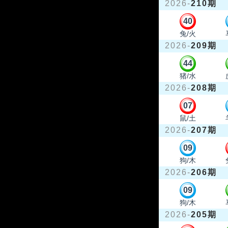
2026-
210期
40
兔/火
2026-
209期
44
猪/水
2026-
208期
07
鼠/土
2026-
207期
09
狗/木
2026-
206期
09
狗/木
2026-
205期