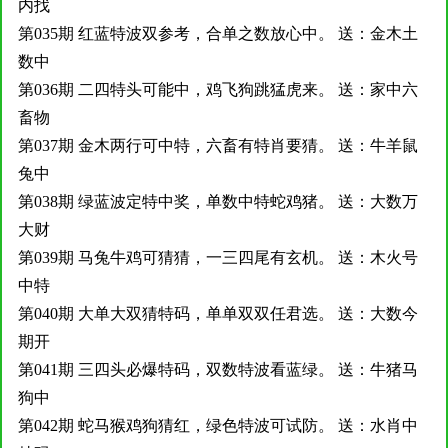
内找
第035期 红蓝特波双参考，合单之数放心中。 送：金木土
数中
第036期 二四特头可能中，鸡飞狗跳猛虎来。 送：家中六
畜物
第037期 金木两行可中特，六畜有特肖要猜。 送：牛羊鼠
兔中
第038期 绿蓝波定特中奖，单数中特蛇鸡猪。 送：大数万
大财
第039期 马兔牛鸡可猜猜，一三四尾有玄机。 送：木火号
中特
第040期 大单大双猜特码，单单双双任君选。 送：大数今
期开
第041期 三四头必爆特码，双数特波看蓝绿。 送：牛猪马
狗中
第042期 蛇马猴鸡狗猜红，绿色特波可试防。 送：水肖中