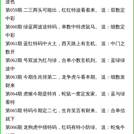
波色
第059期 二三两头可能出，红红特波看着来。 送：双数定
中彩
第060期 绿蓝两波送特码，单数中特虎鼠马。 送：细数定
中彩
第061期 蓝红特码中火土，西天路上有玄机。 送：中门之
数开
第062期 号双波为红与绿，合单小数玄机到。 送：蓝绿绿
波中
第063期 今期生肖排第二，龙争虎斗看本期。 送：细数发
财来
第064期 虎猴今期是特肖，蛇鼠一窝定发家。 送：蓝与绿
看特
第065期 特码今期定二七，生肖笑言有财来。 送：合单信
就下
第066期 龙狗虎中猜特码，红码有特小防绿。 送：蛇兔牛