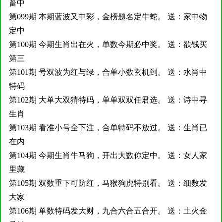
畜中
第099期 本期蓝波又中彩，金榜题名定牛蛇。 送：家中物
定中
第100期 今期生肖出在火，单数今期必中奖。 送：欲钱买
第三
第101期 号双波为红与绿，合单小数玄机到。 送：水肖中
特码
第102期 大单大双猜特码，单单双双任君选。 送：诗中寻
生肖
第103期 看准小号全下注，合单特码不放过。 送：生肖已
在内
第104期 今期生肖牛马狗，开出大数你定中。 送：女人家
里藏
第105期 双数重下可防红，马猴狗虎特别看。 送：细数发
大家
第106期 单数特码发大财，九合六合五合开。 送：土火金