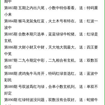
期中
第083期 五期之内出六尾，小数中特你看看。 送：特码重
小来
第084期 猴马龙鼠兔红蓝，火土木号有特在。 送：红波一
波中
第085期 合数本期只选单，蓝蓝绿绿牛蛇猪。 送：红绿是
玄机
第086期 大财小财又中财，天大地大我最大。 送：四王要
中奖
第087期 二九今期定中彩，二九相合有玄机。 送：双数百
份百
第088期 虎鸡兔牛马肖开，特码红绿首选红。 送：蓝波中
彩民
第089期 号双波爲红与绿，合单小数玄机到。 送：单双不
好定
第090期 红绿特波没问题，双数没有合双好。 送：蛇猪牛