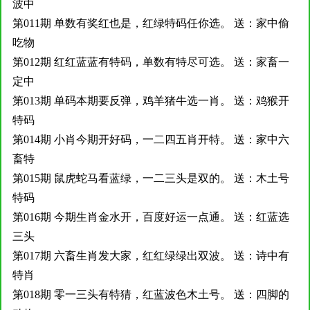
波中
第011期 单数有奖红也是，红绿特码任你选。 送：家中偷
吃物
第012期 红红蓝蓝有特码，单数有特尽可选。 送：家畜一
定中
第013期 单码本期要反弹，鸡羊猪牛选一肖。 送：鸡猴开
特码
第014期 小肖今期开好码，一二四五肖开特。 送：家中六
畜特
第015期 鼠虎蛇马看蓝绿，一二三头是双的。 送：木土号
特码
第016期 今期生肖金水开，百度好运一点通。 送：红蓝选
三头
第017期 六畜生肖发大家，红红绿绿出双波。 送：诗中有
特肖
第018期 零一三头有特猜，红蓝波色木土号。 送：四脚的