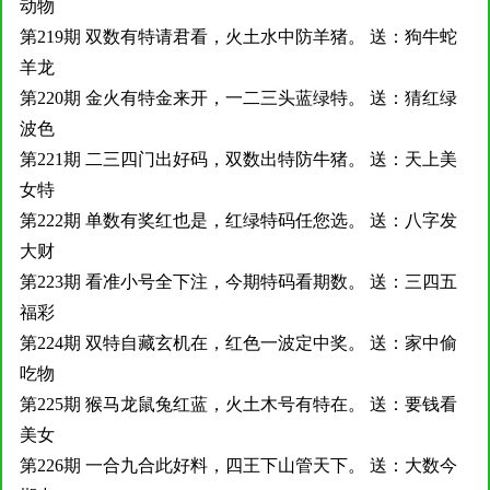
动物
第219期 双数有特请君看，火土水中防羊猪。 送：狗牛蛇
羊龙
第220期 金火有特金来开，一二三头蓝绿特。 送：猜红绿
波色
第221期 二三四门出好码，双数出特防牛猪。 送：天上美
女特
第222期 单数有奖红也是，红绿特码任您选。 送：八字发
大财
第223期 看准小号全下注，今期特码看期数。 送：三四五
福彩
第224期 双特自藏玄机在，红色一波定中奖。 送：家中偷
吃物
第225期 猴马龙鼠兔红蓝，火土木号有特在。 送：要钱看
美女
第226期 一合九合此好料，四王下山管天下。 送：大数今