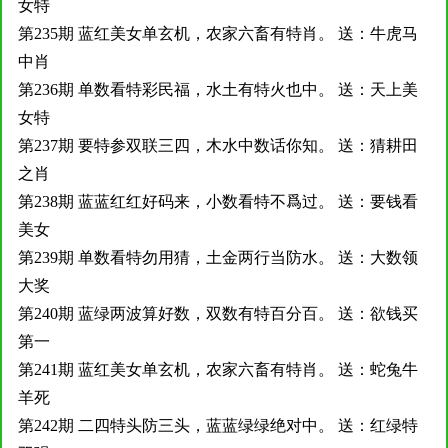
女特
第235期 蓝红美女单玄机，农家六畜有特肖。 送：牛虎马
中肖
第236期 单数看特彩民福，水土有特火也中。 送：天上美
女特
第237期 要特参双联三四，木水中数话你知。 送：猜耕田
之肖
第238期 蓝蓝红红好码来，小数看特不爲过。 送：要钱看
美女
第239期 单数看特勿用猜，土金两行当防水。 送：大数领
大奖
第240期 蓝绿两波算好数，双数有特百分百。 送：欲钱买
第一
第241期 蓝红美女单玄机，农家六畜有特肖。 送：蛇兔牛
羊死
第242期 二四特头防三头，蓝蓝绿绿绝对中。 送：红绿特