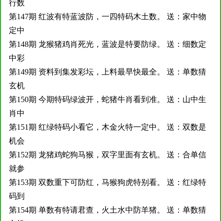
行数
第147期 红波有特蓝波防，一四特码木土数。 送：家中物
定中
第148期 龙猴猪鸡肖死光，蓝波是特要防绿。 送：细数定
中彩
第149期 资料到集发彩坛，上料最早快最全。 送：单数猜
玄机
第150期 今期特码绿波开，蛇猪牛肖看到准。 送：山中生
肖中
第151期 红绿特码小看它，木金火特一定中。 送：双数是
机会
第152期 龙猪鸡蛇狗马猴，双字里面有玄机。 送：合单信
就参
第153期 双数重下可防红，马猴狗虎特别看。 送：红绿特
码到
第154期 单数有特请君查，火土水中防羊猪。 送：单数猜