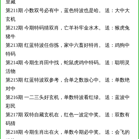
里藏
第211期 小数双号必有中，蓝色特波也是哈。 送：大中大
玄机
第212期 今期特码猜双肖，亡羊补牢金水木。 送：猴虎兔
猪牛
第213期 红蓝特波任你拣，家中六畜好特肖。 送：鸡狗中
特码
第214期 今期生肖田中找，蛇鼠虎鸡中特码。 送：聪明灵
活物
第215期 红蓝特波双参考，合单之数放心中。 送：单数绝
对中
第216期 一二三头好玄机，单数特波看红绿。 送：蓝波中
彩民
第217期 双特自藏玄机在，红色一波定中奖。 送：双数有
码猜
第218期 今期生肖出在火，单数今期必中奖。 送：会飞的