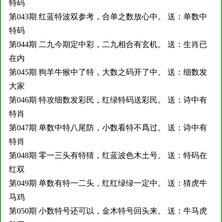
特码
第043期 红蓝特波双参考，合单之数放心中。 送：单数中
特码
第044期 二九今期定中彩，二九相合有玄机。 送：生肖已
在内
第045期 狗羊牛猴中了特，大数之码开了中。 送：细数发
大家
第046期 特攻细数发彩民，红绿特码送彩民。 送：诗中有
特肖
第047期 单数中特八尾防，小数看特不爲过。 送：诗中有
特肖
第048期 零一三头有特猜，红蓝波色木土号。 送：特码在
红双
第049期 单数有特一二头，红红绿绿一定中。 送：猜虎牛
马鸡
第050期 小数特号还可以，金木特号回头来。 送：牛马虎