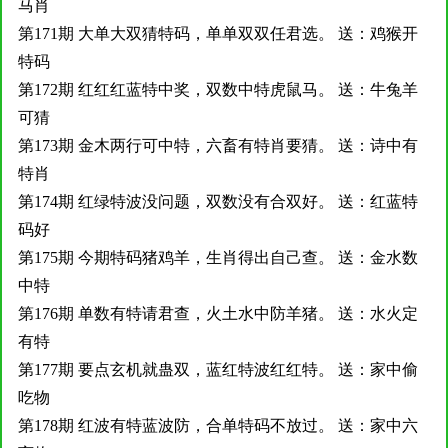
马肖
第171期 大单大双猜特码，单单双双任君选。 送：鸡猴开
特码
第172期 红红红蓝特中奖，双数中特虎鼠马。 送：牛兔羊
可猜
第173期 金木两行可中特，六畜有特肖要猜。 送：诗中有
特肖
第174期 红绿特波没问题，双数没有合双好。 送：红蓝特
码好
第175期 今期特码猪鸡羊，生肖得出自己查。 送：金水数
中特
第176期 单数有特请君查，火土水中防羊猪。 送：水火定
有特
第177期 要点玄机就蛊双，蓝红特波红红特。 送：家中偷
吃物
第178期 红波有特蓝波防，合单特码不放过。 送：家中六